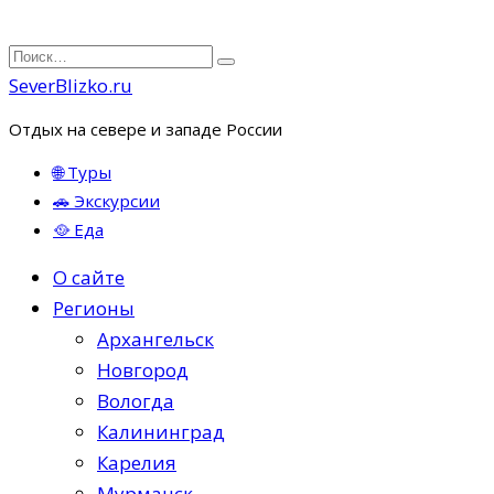
Перейти
Search
к
for:
SeverBlizko.ru
содержанию
Отдых на севере и западе России
🌐 Туры
🚗 Экскурсии
🥘 Еда
О сайте
Регионы
Архангельск
Новгород
Вологда
Калининград
Карелия
Мурманск