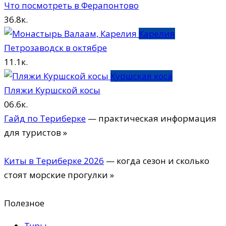
Что посмотреть в Ферапонтово
3
6.8к.
Карелия
Петрозаводск в октябре
1
1.1к.
Куршская коса
Пляжи Куршской косы
0
6.6к.
Гайд по Териберке
— практическая информация
для туристов »
Киты в Териберке 2026
— когда сезон и сколько
стоят морские прогулки »
Полезное
Туры