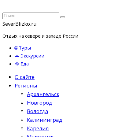
Перейти
Search
к
for:
SeverBlizko.ru
содержанию
Отдых на севере и западе России
🌐 Туры
🚗 Экскурсии
🥘 Еда
О сайте
Регионы
Архангельск
Новгород
Вологда
Калининград
Карелия
Мурманск