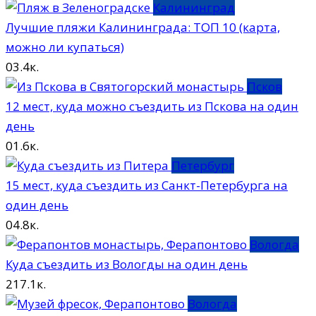
Калининград
Лучшие пляжи Калининграда: ТОП 10 (карта,
можно ли купаться)
0
3.4к.
Псков
12 мест, куда можно съездить из Пскова на один
день
0
1.6к.
Петербург
15 мест, куда съездить из Санкт-Петербурга на
один день
0
4.8к.
Вологда
Куда съездить из Вологды на один день
2
17.1к.
Вологда