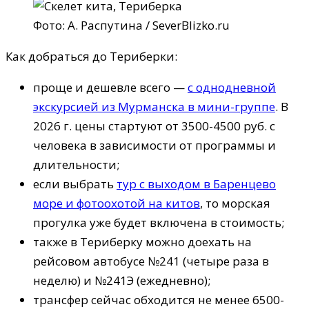
Фото: А. Распутина / SeverBlizko.ru
Как добраться до Териберки:
проще и дешевле всего —
с однодневной
экскурсией из Мурманска в мини-группе
. В
2026 г. цены стартуют от 3500-4500 руб. с
человека в зависимости от программы и
длительности;
если выбрать
тур с выходом в Баренцево
море и фотоохотой на китов
, то морская
прогулка уже будет включена в стоимость;
также в Териберку можно доехать на
рейсовом автобусе №241 (четыре раза в
неделю) и №241Э (ежедневно);
трансфер сейчас обходится не менее 6500-