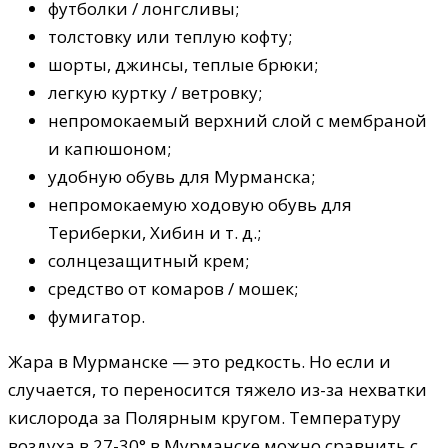
футболки / лонгсливы;
толстовку или теплую кофту;
шорты, джинсы, теплые брюки;
легкую куртку / ветровку;
непромокаемый верхний слой с мембраной
и капюшоном;
удобную обувь для Мурманска;
непромокаемую ходовую обувь для
Териберки, Хибин и т. д.;
солнцезащитный крем;
средство от комаров / мошек;
фумигатор.
Жара в Мурманске — это редкость. Но если и
случается, то переносится тяжело из-за нехватки
кислорода за Полярным кругом. Температуру
воздуха в 27-30° в Мурманске можно сравнить с