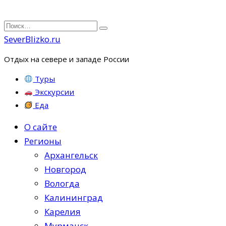
Перейти
Search
к
for:
SeverBlizko.ru
содержанию
Отдых на севере и западе России
Туры
Экскурсии
Еда
О сайте
Регионы
Архангельск
Новгород
Вологда
Калининград
Карелия
Мурманск