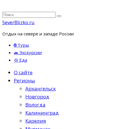
Перейти
Search
к
for:
SeverBlizko.ru
содержанию
Отдых на севере и западе России
🌐 Туры
🚗 Экскурсии
🥘 Еда
О сайте
Регионы
Архангельск
Новгород
Вологда
Калининград
Карелия
Мурманск