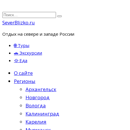
Перейти
Search
к
for:
SeverBlizko.ru
содержанию
Отдых на севере и западе России
🌐 Туры
🚗 Экскурсии
🥘 Еда
О сайте
Регионы
Архангельск
Новгород
Вологда
Калининград
Карелия
Мурманск